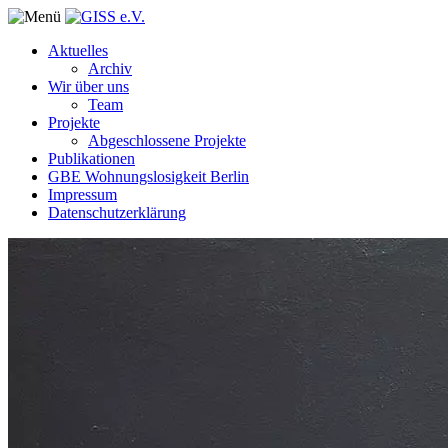
Aktuelles
Archiv
Wir über uns
Team
Projekte
Abgeschlossene Projekte
Publikationen
GBE Wohnungslosigkeit Berlin
Impressum
Datenschutzerklärung